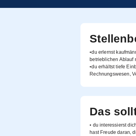
Stellen­
•du erlernst kaufmän
betrieblichen Ablauf
•du erhältst tiefe E
Rechnungswesen, Ver
Das soll
• du interessierst d
hast Freude daran, d