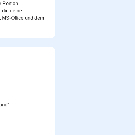
e Portion
r dich eine
, MS-Office und dem
rand“